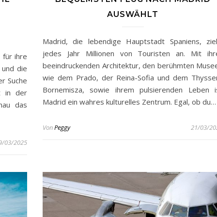
AUSWÄHLT
Madrid, die lebendige Hauptstadt Spaniens, zie
jedes Jahr Millionen von Touristen an. Mit ihr
für ihre
beeindruckenden Architektur, den berühmten Muse
 und die
wie dem Prado, der Reina-Sofia und dem Thysse
er Suche
Bornemisza, sowie ihrem pulsierenden Leben i
t in der
Madrid ein wahres kulturelles Zentrum. Egal, ob du…
enau das
Von
Peggy
21/03/20
9/03/2025