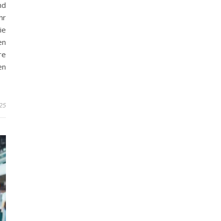
nd
hr
ie
en
re
en
25