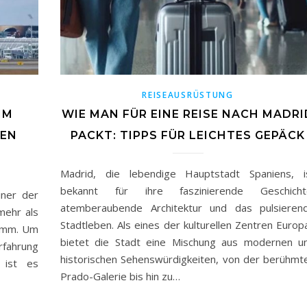
REISEAUSRÜSTUNG
IM
WIE MAN FÜR EINE REISE NACH MADRI
TEN
PACKT: TIPPS FÜR LEICHTES GEPÄCK
Madrid, die lebendige Hauptstadt Spaniens, i
bekannt für ihre faszinierende Geschicht
iner der
atemberaubende Architektur und das pulsieren
mehr als
Stadtleben. Als eines der kulturellen Zentren Europ
ramm. Um
bietet die Stadt eine Mischung aus modernen u
rfahrung
historischen Sehenswürdigkeiten, von der berühmt
 ist es
Prado-Galerie bis hin zu…