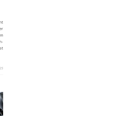
ht
er
en
n-
st
25