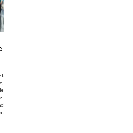
D
st
e,
de
as
nd
en