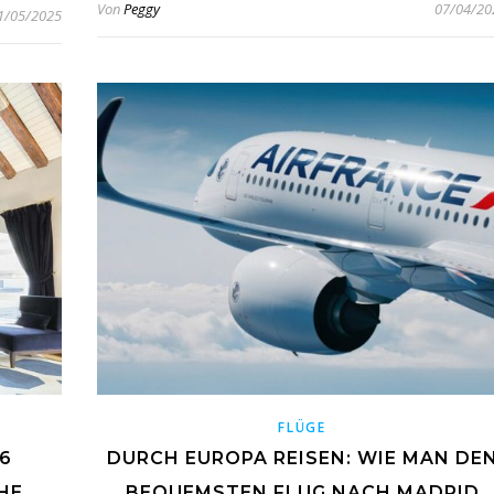
Von
Peggy
07/04/20
1/05/2025
FLÜGE
6
DURCH EUROPA REISEN: WIE MAN DE
HE
BEQUEMSTEN FLUG NACH MADRID