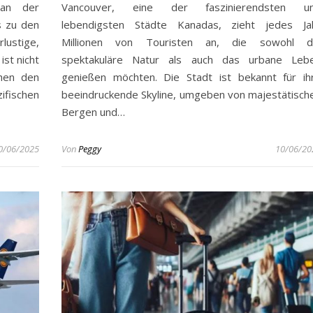
 an der
Vancouver, eine der faszinierendsten u
s zu den
lebendigsten Städte Kanadas, zieht jedes Ja
ustige,
Millionen von Touristen an, die sowohl d
ist nicht
spektakuläre Natur als auch das urbane Leb
chen den
genießen möchten. Die Stadt ist bekannt für ih
ifischen
beeindruckende Skyline, umgeben von majestätisch
Bergen und…
0/06/2025
Von
Peggy
10/06/20