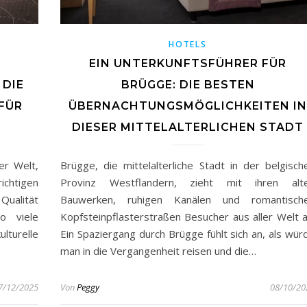
HOTELS
EIN UNTERKUNFTSFÜHRER FÜR
DIE
BRÜGGE: DIE BESTEN
FÜR
ÜBERNACHTUNGSMÖGLICHKEITEN IN
DIESER MITTELALTERLICHEN STADT
er Welt,
Brügge, die mittelalterliche Stadt in der belgisch
ichtigen
Provinz Westflandern, zieht mit ihren alt
 Qualität
Bauwerken, ruhigen Kanälen und romantisch
o viele
Kopfsteinpflasterstraßen Besucher aus aller Welt a
turelle
Ein Spaziergang durch Brügge fühlt sich an, als wür
man in die Vergangenheit reisen und die…
7/12/2025
Von
Peggy
08/10/20