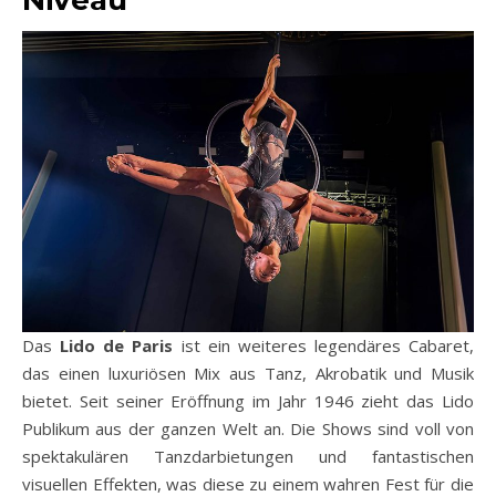
Niveau
Das
Lido de Paris
ist ein weiteres legendäres Cabaret,
das einen luxuriösen Mix aus Tanz, Akrobatik und Musik
bietet. Seit seiner Eröffnung im Jahr 1946 zieht das Lido
Publikum aus der ganzen Welt an. Die Shows sind voll von
spektakulären Tanzdarbietungen und fantastischen
visuellen Effekten, was diese zu einem wahren Fest für die